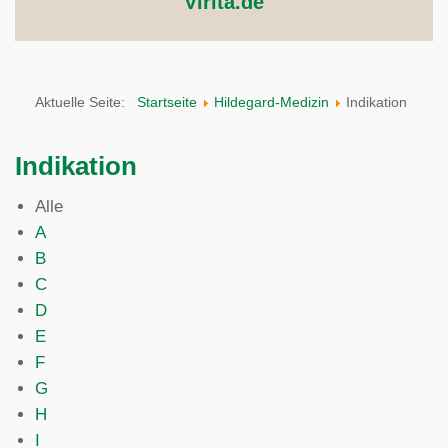
Virita.de
Aktuelle Seite:
Startseite
Hildegard-Medizin
Indikation
Indikation
Alle
A
B
C
D
E
F
G
H
I