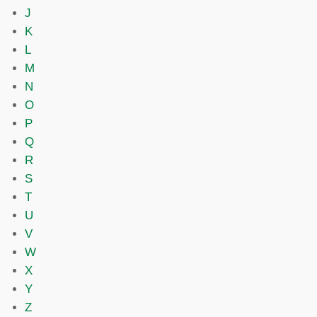
J
K
L
M
N
O
P
Q
R
S
T
U
V
W
X
Y
Z