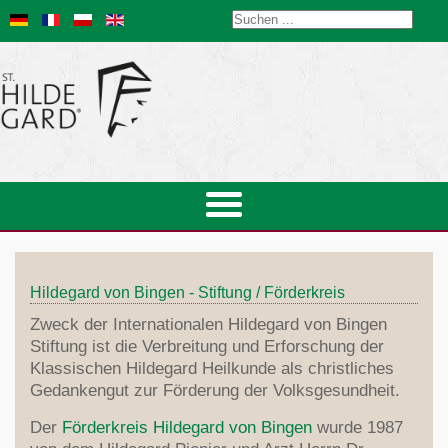
Startseite
Hildegard von Bingen - Stiftung / Förderkreis
Veranstaltungen
St.Hildegard
Zweck der Internationalen Hildegard von Bingen
Gesundheitsberater
Biografie
Stiftung ist die Verbreitung und Erforschung der
Heilkunde
Lebensstil-Therapie
Klassischen Hildegard Heilkunde als christliches
Pfingstbotschaft
Prävention
Gedankengut zur Förderung der Volksgesundheit.
Klangdom
Ernährung
Welt-Kirchenlehrerin
Edelsteine
Hildegard-Kongress 2024
Der
Förderkreis Hildegard von Bingen
wurde 1987
Diät
Musik/Medien
Hildegard-Medizin
Naturkosmetik