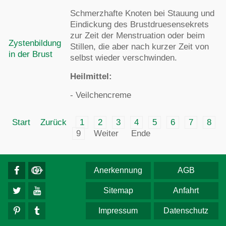
Schmerzhafte Knoten bei Stauung und
Eindickung des Brustdruesensekrets
zur Zeit der Menstruation oder beim
Zystenbildung
Stillen, die aber nach kurzer Zeit von
in der Brust
selbst wieder verschwinden.
Heilmittel:
- Veilchencreme
Start
Zurück
1
2
3
4
5
6
7
8
9
Weiter
Ende
Anerkennung
AGB
Sitemap
Anfahrt
Impressum
Datenschutz