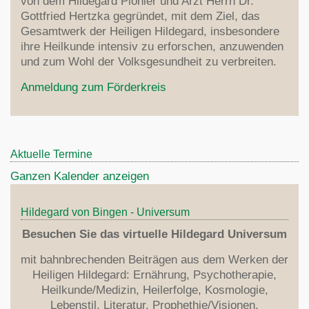
von dem Hildegard Pionier und Arzt Herrn Dr.
Dinkel
Zentrum
Gottfried Hertzka gegründet, mit dem Ziel, das
Indikation
Krankheiten
Lebensmittel
Gesamtwerk der Heiligen Hildegard, insbesondere
Links
Heilmittel
Aderlass
ihre Heilkunde intensiv zu erforschen, anzuwenden
Rezepte
Fragen
Erfolgsberichte
Med. Rezepte
und zum Wohl der Volksgesundheit zu verbreiten.
Über Hildegardmed
Psychotherapie
Anmeldung zum Förderkreis
Hildegard Zentrum Bodensee
Theologie
Aktuelle Termine
Hildegard
Literatur
Ganzen Kalender anzeigen
7 Planeten
Heilkunde
Organisation
Von den Winden
Hildegard's Werke
Hildegard von Bingen - Universum
Stiftung
Heilung
Weitere Literatur
Besuchen Sie das virtuelle Hildegard Universum
Förderkreis
Erdkugel
Übersetzungen
Anmeldung
mit bahnbrechenden Beiträgen aus dem Werken der
Apotheose
Ernährung
Heiligen Hildegard: Ernährung, Psychotherapie,
Dr.Wighard Strehlow
Zweite Vision
Heilkunde/Medizin, Heilerfolge, Kosmologie,
Literaturverzeichnis
Kontakt / Anfahrt
Sieben Gaben
Lebenstil, Literatur, Prophethie/Visionen,