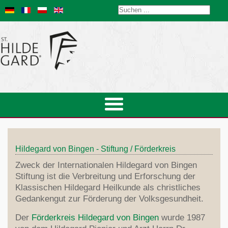
Startseite
Hildegard von Bingen - Stiftung / Förderkreis
Veranstaltungen
St.Hildegard
Zweck der Internationalen Hildegard von Bingen
Gesundheitsberater
Biografie
Stiftung ist die Verbreitung und Erforschung der
Heilkunde
Lebensstil-Therapie
Klassischen Hildegard Heilkunde als christliches
Pfingstbotschaft
Prävention
Gedankengut zur Förderung der Volksgesundheit.
Klangdom
Ernährung
Welt-Kirchenlehrerin
Edelsteine
Hildegard-Kongress 2024
Der
Förderkreis Hildegard von Bingen
wurde 1987
Diät
Musik/Medien
Hildegard-Medizin
Naturkosmetik