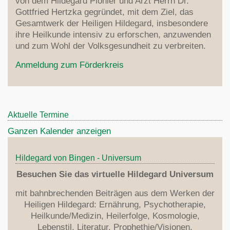
von dem Hildegard Pionier und Arzt Herrn Dr.
Dinkel
Zentrum
Gottfried Hertzka gegründet, mit dem Ziel, das
Indikation
Krankheiten
Theologie
Lebensmittel
Gesamtwerk der Heiligen Hildegard, insbesondere
Links
Heilmittel
Aderlass
ihre Heilkunde intensiv zu erforschen, anzuwenden
Hildegard
Rezepte
Fragen
Erfolgsberichte
Med. Rezepte
und zum Wohl der Volksgesundheit zu verbreiten.
7 Planeten
Über Hildegardmed
Psychotherapie
Anmeldung zum Förderkreis
Von den Winden
Hildegard Zentrum Bodensee
Heilung
Erdkugel
Apotheose
Aktuelle Termine
Zweite Vision
Ganzen Kalender anzeigen
Sieben Gaben
Hildegard von Bingen - Universum
Literatur
Besuchen Sie das virtuelle Hildegard Universum
Heilkunde
Organisation
mit bahnbrechenden Beiträgen aus dem Werken der
Hildegard's Werke
Heiligen Hildegard: Ernährung, Psychotherapie,
Stiftung
Heilkunde/Medizin, Heilerfolge, Kosmologie,
Weitere Literatur
Förderkreis
Lebenstil, Literatur, Prophethie/Visionen,