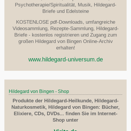
Übersetzungen
Anmeldung
Psychotherapie/Spiritualität, Musik, Hildegard-
Ernährung
Briefe und Edelsteine
Dr.Wighard Strehlow
Literaturverzeichnis
KOSTENLOSE pdf-Downloads, umfangreiche
Kontakt / Anfahrt
Videosammlung, Rezepte-Sammlung, Hildegard-
Briefe - kostenlos registrieren und Zugang zum
großen Hildegard von Bingen Online-Archiv
erhalten!
www.hildegard-universum.de
Hildegard von Bingen - Shop
Produkte der Hildegard-Heilkunde, Hildegard-
Naturkosmetik, Hildegard von Bingen: Bücher,
Elixiere, CDs, DVDs... finden Sie im Internet-
Shop unter