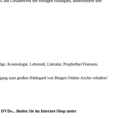
l, das Gesamtwerk der Heiligen Hildegard, insbesondere ihre
e, Kosmologie, Lebenstil, Literatur, Prophethie/Visionen,
ang zum großen Hildegard von Bingen Online-Archiv erhalten!
DVDs... finden Sie im Internet-Shop unter