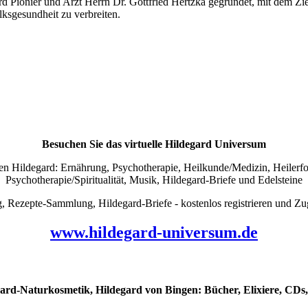
Pionier und Arzt Herrn Dr. Gottfried Hertzka gegründet, mit dem Zie
ksgesundheit zu verbreiten.
Besuchen Sie das virtuelle Hildegard Universum
 Hildegard: Ernährung, Psychotherapie, Heilkunde/Medizin, Heilerfolg
Psychotherapie/Spiritualität, Musik, Hildegard-Briefe und Edelsteine
pte-Sammlung, Hildegard-Briefe - kostenlos registrieren und Zug
www.hildegard-universum.de
ard-Naturkosmetik, Hildegard von Bingen: Bücher, Elixiere, CDs, 