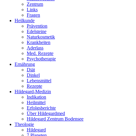
Zentrum
Links
Fragen
Heilkunde
Prävention
Edelsteine
Naturkosmetik
Krankheiten
Aderlass
Med. Rezepte
Psychotherapie
Ernährung
Diät
Dinkel
Lebensmittel
Rezepte
Hildegard-Medizin
Indikation
Heilmittel
Erfolgsberichte
Über Hildegardmed
Hildegard Zentrum Bodensee
Theologie
Hildegard
7 Planeten