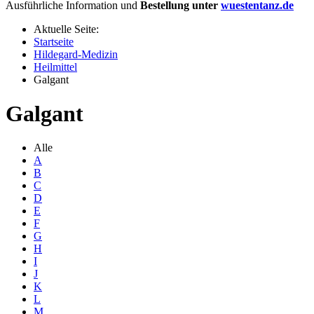
Ausführliche Information und
Bestellung unter
wuestentanz.de
Aktuelle Seite:
Startseite
Hildegard-Medizin
Heilmittel
Galgant
Galgant
Alle
A
B
C
D
E
F
G
H
I
J
K
L
M