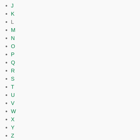
J
K
L
M
N
O
P
Q
R
S
T
U
V
W
X
Y
Z