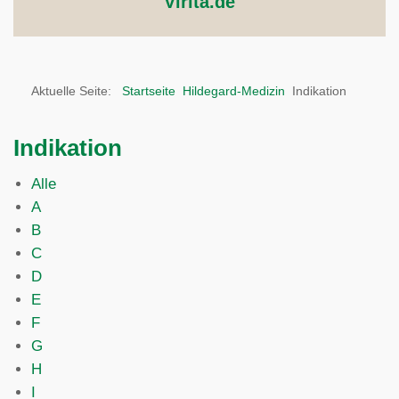
Virita.de
Aktuelle Seite:
Startseite
Hildegard-Medizin
Indikation
Indikation
Alle
A
B
C
D
E
F
G
H
I