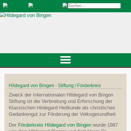
Startseite
Hildegard von Bingen - Stiftung / Förderkreis
Veranstaltungen
St.Hildegard
Zweck der Internationalen Hildegard von Bingen
Gesundheitsberater
Biografie
Stiftung ist die Verbreitung und Erforschung der
Heilkunde
Lebensstil-Therapie
Klassischen Hildegard Heilkunde als christliches
Pfingstbotschaft
Prävention
Gedankengut zur Förderung der Volksgesundheit.
Klangdom
Ernährung
Welt-Kirchenlehrerin
Edelsteine
Hildegard-Kongress 2024
Der
Förderkreis Hildegard von Bingen
wurde 1987
Diät
Musik/Medien
Hildegard-Medizin
Naturkosmetik