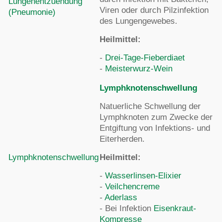
Lungenentzuendung
Viren oder durch Pilzinfektion
(Pneumonie)
des Lungengewebes.
Heilmittel:
-
Drei-Tage-Fieberdiaet
-
Meisterwurz-Wein
Lymphknotenschwellung
Natuerliche Schwellung der
Lymphknoten zum Zwecke der
Entgiftung von Infektions- und
Eiterherden.
Lymphknotenschwellung
Heilmittel:
-
Wasserlinsen-Elixier
-
Veilchencreme
-
Aderlass
- Bei Infektion
Eisenkraut-
Kompresse