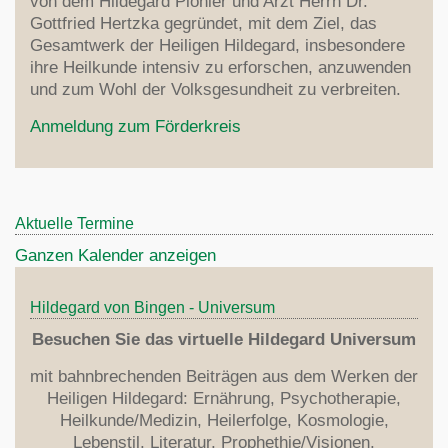
von dem Hildegard Pionier und Arzt Herrn Dr.
Dinkel
Zentrum
Gottfried Hertzka gegründet, mit dem Ziel, das
Indikation
Krankheiten
Lebensmittel
Gesamtwerk der Heiligen Hildegard, insbesondere
Links
Heilmittel
Aderlass
ihre Heilkunde intensiv zu erforschen, anzuwenden
Rezepte
Fragen
Erfolgsberichte
Med. Rezepte
und zum Wohl der Volksgesundheit zu verbreiten.
Über Hildegardmed
Psychotherapie
Anmeldung zum Förderkreis
Hildegard Zentrum Bodensee
Theologie
Aktuelle Termine
Hildegard
Literatur
Ganzen Kalender anzeigen
7 Planeten
Heilkunde
Organisation
Von den Winden
Hildegard's Werke
Hildegard von Bingen - Universum
Stiftung
Heilung
Weitere Literatur
Besuchen Sie das virtuelle Hildegard Universum
Förderkreis
Erdkugel
Übersetzungen
Anmeldung
mit bahnbrechenden Beiträgen aus dem Werken der
Apotheose
Ernährung
Heiligen Hildegard: Ernährung, Psychotherapie,
Dr.Wighard Strehlow
Zweite Vision
Heilkunde/Medizin, Heilerfolge, Kosmologie,
Literaturverzeichnis
Kontakt / Anfahrt
Sieben Gaben
Lebenstil, Literatur, Prophethie/Visionen,