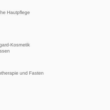
che Hautpflege
egard-Kosmetik
essen
otherapie und Fasten