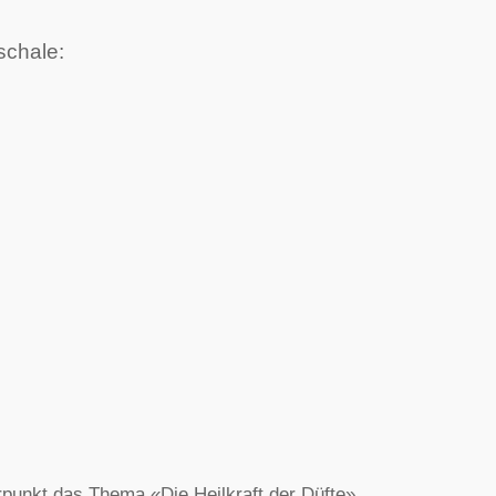
schale:
punkt das Thema «Die Heilkraft der Düfte».