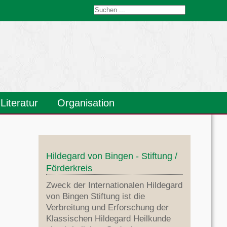
Literatur
Organisation
Heilkunde
Hildegard's Werke
Weitere Literatur
Übersetzungen
Ernährung
Literaturverzeichnis
Stiftung
Förderkreis
Anmeldung
Dr.Wighard Strehlow
Kontakt / Anfahrt
Hildegard von Bingen - Stiftung /
Förderkreis
Zweck der Internationalen Hildegard
von Bingen Stiftung ist die
Verbreitung und Erforschung der
Klassischen Hildegard Heilkunde