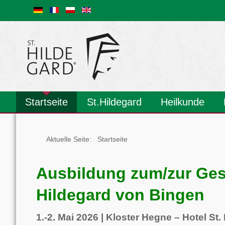
Startseite
St.Hildegard
Heilkunde
Veranstaltungen
Gesundheitsberater
Lebensstil-Therapie
Klangdom
Hildegard-Kongress 2024
Biografie
Pfingstbotschaft
Welt-Kirchenlehrerin
Musik/Medien
Zentrum
Links
Fragen
Prävention
Edelsteine
Naturkosmetik
Krankheiten
Aderlass
Med. Rezepte
Psychotherapie
Aktuelle Seite:
Startseite
Ausbildung zum/zur Ges
Hildegard von Bingen
1.-2. Mai 2026 | Kloster Hegne – Hotel St