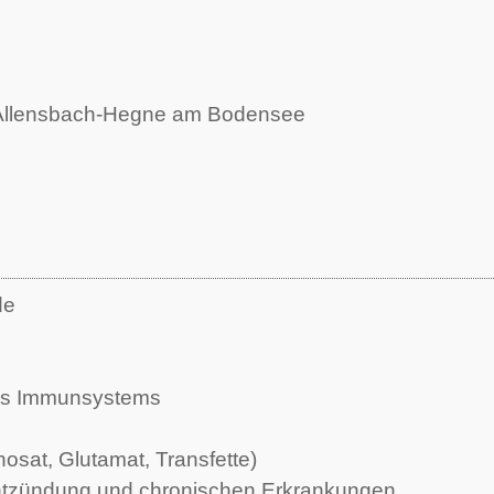
h, Allensbach-Hegne am Bodensee
de
des Immunsystems
sat, Glutamat, Transfette)
tzündung und chronischen Erkrankungen