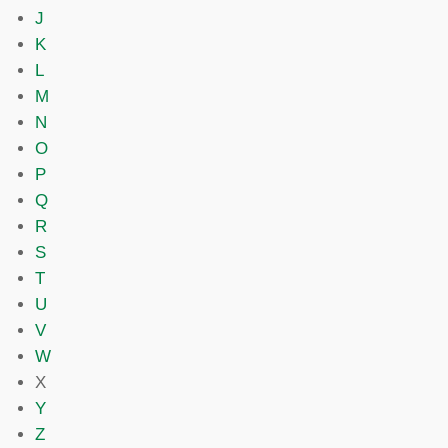
J
K
L
M
N
O
P
Q
R
S
T
U
V
W
X
Y
Z