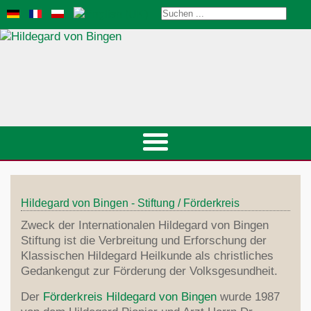
Startseite
Hildegard von Bingen - Stiftung / Förderkreis
Veranstaltungen
St.Hildegard
Zweck der Internationalen Hildegard von Bingen
Gesundheitsberater
Biografie
Stiftung ist die Verbreitung und Erforschung der
Heilkunde
Lebensstil-Therapie
Klassischen Hildegard Heilkunde als christliches
Pfingstbotschaft
Prävention
Gedankengut zur Förderung der Volksgesundheit.
Klangdom
Ernährung
Welt-Kirchenlehrerin
Edelsteine
Hildegard-Kongress 2024
Der
Förderkreis Hildegard von Bingen
wurde 1987
Diät
Musik/Medien
Hildegard-Medizin
Naturkosmetik