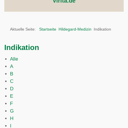
Virita.de
Aktuelle Seite:
Startseite
Hildegard-Medizin
Indikation
Indikation
Alle
A
B
C
D
E
F
G
H
I