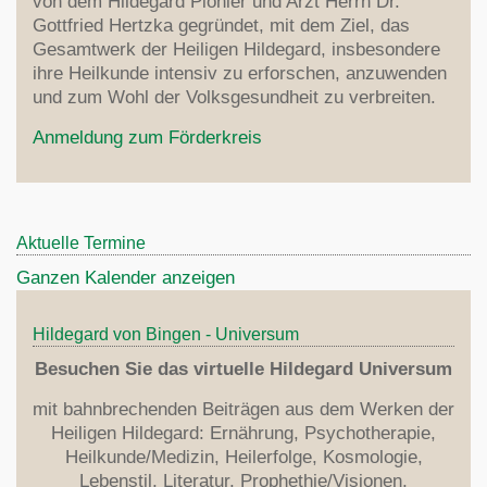
von dem Hildegard Pionier und Arzt Herrn Dr.
Dinkel
Zentrum
Gottfried Hertzka gegründet, mit dem Ziel, das
Indikation
Krankheiten
Lebensmittel
Gesamtwerk der Heiligen Hildegard, insbesondere
Links
Heilmittel
Aderlass
ihre Heilkunde intensiv zu erforschen, anzuwenden
Rezepte
Fragen
Erfolgsberichte
Med. Rezepte
und zum Wohl der Volksgesundheit zu verbreiten.
Über Hildegardmed
Psychotherapie
Anmeldung zum Förderkreis
Hildegard Zentrum Bodensee
Theologie
Aktuelle Termine
Hildegard
Literatur
Ganzen Kalender anzeigen
7 Planeten
Heilkunde
Organisation
Von den Winden
Hildegard's Werke
Hildegard von Bingen - Universum
Stiftung
Heilung
Weitere Literatur
Besuchen Sie das virtuelle Hildegard Universum
Förderkreis
Erdkugel
Übersetzungen
Anmeldung
mit bahnbrechenden Beiträgen aus dem Werken der
Apotheose
Ernährung
Heiligen Hildegard: Ernährung, Psychotherapie,
Dr.Wighard Strehlow
Zweite Vision
Heilkunde/Medizin, Heilerfolge, Kosmologie,
Literaturverzeichnis
Kontakt / Anfahrt
Sieben Gaben
Lebenstil, Literatur, Prophethie/Visionen,