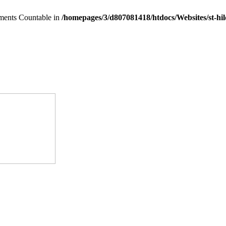
lements Countable in
/homepages/3/d807081418/htdocs/Websites/st-h