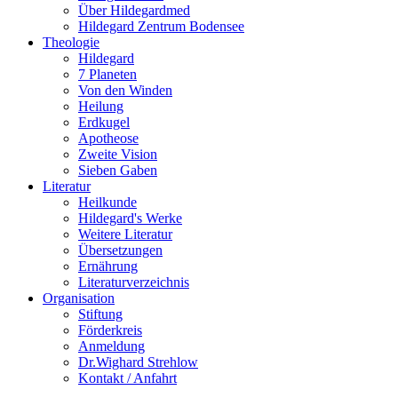
Über Hildegardmed
Hildegard Zentrum Bodensee
Theologie
Hildegard
7 Planeten
Von den Winden
Heilung
Erdkugel
Apotheose
Zweite Vision
Sieben Gaben
Literatur
Heilkunde
Hildegard's Werke
Weitere Literatur
Übersetzungen
Ernährung
Literaturverzeichnis
Organisation
Stiftung
Förderkreis
Anmeldung
Dr.Wighard Strehlow
Kontakt / Anfahrt