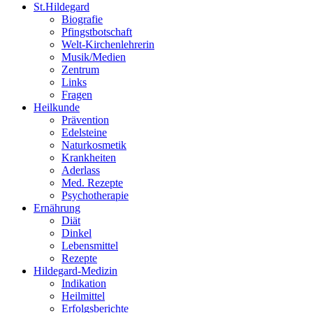
St.Hildegard
Biografie
Pfingstbotschaft
Welt-Kirchenlehrerin
Musik/Medien
Zentrum
Links
Fragen
Heilkunde
Prävention
Edelsteine
Naturkosmetik
Krankheiten
Aderlass
Med. Rezepte
Psychotherapie
Ernährung
Diät
Dinkel
Lebensmittel
Rezepte
Hildegard-Medizin
Indikation
Heilmittel
Erfolgsberichte