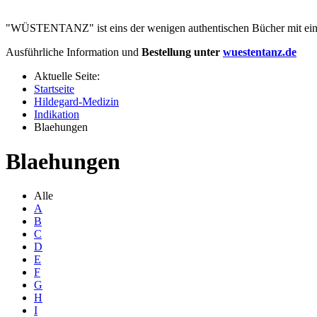
"WÜSTENTANZ" ist eins der wenigen authentischen Bücher mit eine
Ausführliche Information und
Bestellung unter
wuestentanz.de
Aktuelle Seite:
Startseite
Hildegard-Medizin
Indikation
Blaehungen
Blaehungen
Alle
A
B
C
D
E
F
G
H
I