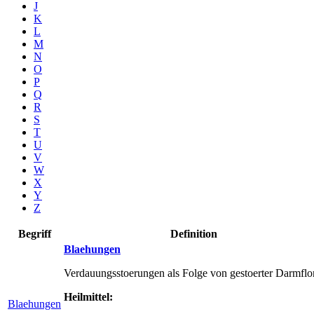
J
K
L
M
N
O
P
Q
R
S
T
U
V
W
X
Y
Z
Begriff
Definition
Blaehungen
Verdauungsstoerungen als Folge von gestoerter Darmflo
Heilmittel:
Blaehungen