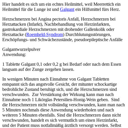
Hier handelt es sich um ein echtes Heilmittel, weil Meerrettich ein
Heilmittel für die Lunge ist und
Galgant
ein Hilfsmittel fürs Herz.
Herzschmerzen bei Angina pectoris Anfall, Herzschmerzen bei
Herzattacken (Infarkt), Nachbehandlung von Herzinfarkten,
gastrokardiale Herzschmerzen mit drohender Gallenkolik oder
Herzattacke (
Roemheld-Syndrom
) Durchblutungsstörungen,
Erschöpfungs- und Schwächezustände, pseudoepileptische Anfälle
Galgantwurzelpulver
Anwendung:
1 Tablette Galgant 0,1 oder 0,2 g bei Bedarf oder nach dem Essen
langsam auf der Zunge zergehen lassen.
In wenigen Minuten nach Einnahme von Galgant Tabletten
entspannt sich das angstvolle Gesicht, der mitunter schockartige
bedrohliche Zustand beruhigt sich, und die Herzschmerzen sind
verschwunden. Zur Verstärkung der Wirkung kann man nach
Einnahme noch 1 Likörglas Petersilien-Honig-Wein geben. Sind
die Herzschmerzen nicht vollständig verschwunden, kann man nach
5 Minuten nochmals diese Anwendung wiederholen und nach
weiteren 5 Minuten ebenfalls. Sind die Herzschmerzen dann nicht
verschwunden, handelt es sich vermutlich um einen Herzinfarkt,
und der Patient muss notfallmäßig ärztlich versorgt werden. Selbst