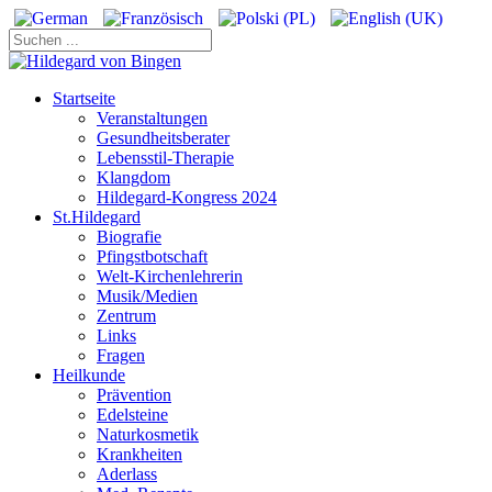
Startseite
Veranstaltungen
Gesundheitsberater
Lebensstil-Therapie
Klangdom
Hildegard-Kongress 2024
St.Hildegard
Biografie
Pfingstbotschaft
Welt-Kirchenlehrerin
Musik/Medien
Zentrum
Links
Fragen
Heilkunde
Prävention
Edelsteine
Naturkosmetik
Krankheiten
Aderlass