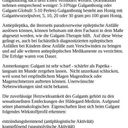
Galganthonig nach dem Essen verhindert werden. (Kleinkinder
nehmen entsprechend weniger: 5-10%ige Galganthonig oder
Galgant-Globuli: 5-10 Perlen) Galganthonig besteht aus Honig mit
Galgantwurzelpulver, 5, 10, 20 oder 30 gram pro 100 gram Honig.
Antiepileptika, die ihrerseits paradoxerweise epileptische Anfälle
auslösen können, können behutsam mit dem Facharzt in dem Maße
abgesetzt werden, wie die Galgant-Therapie hilft. Auf diese Weise
gelingt es, auch bei fachärztlich diagnostizierten epileptischen
Anfällen bei Kindern diese Anfälle zum Verschwinden zu bringen
und auf alle weiteren antiepileptischen Medikamente zu verzichten.
Die Erfolge waren von Dauer.
Anmerkungen: Galgant ist sehr scharf - schärfer als Paprika -
langsam im Munde zergehen lassen. Nicht unzerkaut schlucken,
weil sonst bei empfindlichem Magen Magendruck oder
Magenschmerzen auftreten können. Unerwünschte
Nebenwirkungen sind nicht bekannt.
Die zuverlässige Herzwirksamkeit des Galgants gehört zu den
sensationellsten Entdeckungen der Hildegard-Medizin. Aufgrund
seiner pharmakologischen Eigenschaften lässt sich beim Galgant
folgendes Wirkstoffprofil erkennen:
entzündungshemmend (antiphlogistische Aktivität)
krampflösend (spasmolytische Aktivität)