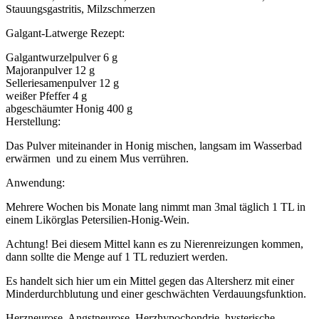
Stauungsgastritis, Milzschmerzen
Galgant-Latwerge Rezept:
Galgantwurzelpulver 6 g
Majoranpulver 12 g
Selleriesamenpulver 12 g
weißer Pfeffer 4 g
abgeschäumter Honig 400 g
Herstellung:
Das Pulver miteinander in Honig mischen, langsam im Wasserbad
erwärmen und zu einem Mus verrühren.
Anwendung:
Mehrere Wochen bis Monate lang nimmt man 3mal täglich 1 TL in
einem Likörglas Petersilien-Honig-Wein.
Achtung! Bei diesem Mittel kann es zu Nierenreizungen kommen,
dann sollte die Menge auf 1 TL reduziert werden.
Es handelt sich hier um ein Mittel gegen das Altersherz mit einer
Minderdurchblutung und einer geschwächten Verdauungsfunktion.
Herzneurose, Angstneurose, Herzhypochondrie, hysterische