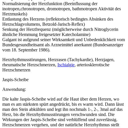
Normalisierung der Herzfunktion (Beeinflussung der
inotropen,chronotropen, dromotropen, bathmotropen Aktivität des
Herzmuskels)
Entlastung des Herzens (reflektorisch bedingtes Absinken des
Herzschlagvolumens, Betzold-Jarisch-Reflex)
Senkung der Herzfrequenz (möglicherweise durch Nitroglycerin
ähnliche Hemmung freigesetzter Katecholamine)
Galgant ist aufgrund seiner Wirksamkeit und Unbedenklichkeit vom
Bundesgesundheitsamt als Arzneimittel anerkannt (Bundesanzeiger
vom 18. September 1986).
Herzrhythmusstörungen, Herzrasen (Tachykardie), Herzjagen,
rheumatische Herzschmerzen,
Ischialgie
, arteriosklerotische
Herzschmerzen
Jaspis-Scheibe
Anwendung:
Die kalte Jaspis-Scheibe wird auf die Haut über dem Herzen, wo
man es am stärksten spürt angedrückt, bis es warm wird. Dann lässt
man den Stein abkühlen und legt ihn nochmals 1-, 2-, 3mal auf das
Herz, bis die Herzrhythmusstörungen verschwunden sind. Die
Wirkungen der Jaspis-Scheibe sind verblüffend und zuverlässig.
Herzschmerzen vergehen, und der natürliche Herzrhythmus stellt