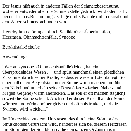
Der Jaspis hilft auch in anderen Fällen der Schmerzbeseitigung,
wobei er entweder über die Schmerzstelle gedrückt wird oder - z.B.
bei der Ischias-Behandlung - 3 Tage und 3 Nächte mit Leukosilk auf
den Wurzelschmerz gebunden wird.
Herzrhythmusstörungen durch Schilddrüsen-Überfunktion,
Herzrasen, Ohnmachtsanfälle, Syncope
Bergkristall-Scheibe
Anwendung:
“Wer an syncope (Ohnmachtsanfälle) leidet, hat ein
übersprudelndes Wesen ... und spürt manchmal einen plötzlichen
Zusammenbruch seiner Kräfte, so dass er wie ein Toter daliegt. So
einer soll einen Bergkristall an der Sonne warm machen und über
den Nabel und unterhalb seiner Brust (also zwischen Nabel- und
Magen-Gegend) warm andrücken. Das soll er oft machen (täglich)
soweit die Sonne scheint. Auch soll er diesen Kristall an der Sonne
wärmen und Wein darüber gießen und oftmals trinken, und die
Syncope wird weichen.“
Im Unterschied zu dem Herzrasen, das durch eine Störung des
Sinusknotens verursacht wird, handelt es sich bei diesem Herzrasen
um Störungen der Schilddrüse, die den ganzen Organismus mit