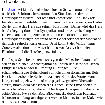
sich wieder ein.
Der
Jaspis
wirkt aufgrund seiner eigenen Schwingung auf das
natürliche Schrittmacherzentrum, den Sinusknoten, der die
Herzfrequenz steuert. Seelische und körperliche Einflüsse - wie
Emotionen und Gefühle - beeinflussen die Herzfrequenz, und jedes
Zuviel bringt das Herz aus seinem Rhythmus. Daher wird das Herz
bei Aufregung durch den Sympatikus und die Ausscheidung von
Katecholaminen angetrieben, wodurch Blutdruck und die
Herzfrequenz steigen, während beim Gebet oder bei der Meditation
geistlich-seelische Ruhe eintritt. Jetzt kommt der Vagus “zum
Zuge”, wobei durch die Ausschüttung von Acetylcholin der
Blutdruck und die Herzfrequenz sinken.
Die Jaspis-Scheibe erinnert sozusagen den Menschen daran, auf
seinen natürlichen Lebensrhythmus zu hören und seine seelischen
Entgleisungen wieder in Ordnung zu bringen. Die
schulmedizinische Behandlung von Rhythmusstörungen mit Beta-
Blockern, wobei die Seele im wahrsten Sinne des Wortes vom
Körper entkoppelt wird, und eine psychovegetative Blockade
eintritt, nimmt dem Menschen die Chance, seine Emotionen auf
natürliche Weise zu regulieren. Die Jaspis-Therapie ist daher eine
echte Alternative zu den Beta-Blockern, die durch den Facharzt
behutsam und langsam abgesetzt werden können, in dem Maße, wie
die Jaspis-Therapie hilft.