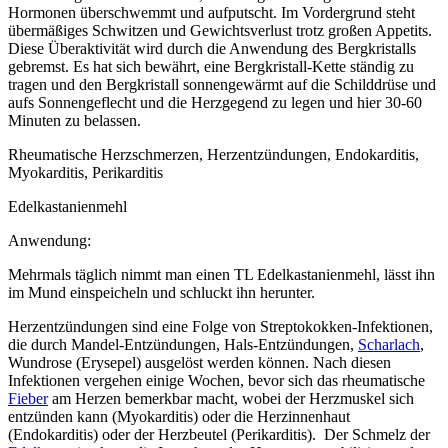
Hormonen überschwemmt und aufputscht. Im Vordergrund steht
übermäßiges Schwitzen und Gewichtsverlust trotz großen Appetits.
Diese Überaktivität wird durch die Anwendung des Bergkristalls
gebremst. Es hat sich bewährt, eine Bergkristall-Kette ständig zu
tragen und den Bergkristall sonnengewärmt auf die Schilddrüse und
aufs Sonnengeflecht und die Herzgegend zu legen und hier 30-60
Minuten zu belassen.
Rheumatische Herzschmerzen, Herzentzündungen, Endokarditis,
Myokarditis, Perikarditis
Edelkastanienmehl
Anwendung:
Mehrmals täglich nimmt man einen TL Edelkastanienmehl, lässt ihn
im Mund einspeicheln und schluckt ihn herunter.
Herzentzündungen sind eine Folge von Streptokokken-Infektionen,
die durch Mandel-Entzündungen, Hals-Entzündungen,
Scharlach
,
Wundrose (Erysepel) ausgelöst werden können. Nach diesen
Infektionen vergehen einige Wochen, bevor sich das rheumatische
Fieber
am Herzen bemerkbar macht, wobei der Herzmuskel sich
entzünden kann (Myokarditis) oder die Herzinnenhaut
(Endokarditis) oder der Herzbeutel (Perikarditis). Der Schmelz der