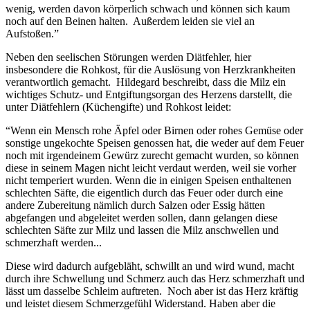
wenig, werden davon körperlich schwach und können sich kaum
noch auf den Beinen halten. Außerdem leiden sie viel an
Aufstoßen.”
Neben den seelischen Störungen werden Diätfehler, hier
insbesondere die Rohkost, für die Auslösung von Herzkrankheiten
verantwortlich gemacht. Hildegard beschreibt, dass die Milz ein
wichtiges Schutz- und Entgiftungsorgan des Herzens darstellt, die
unter Diätfehlern (Küchengifte) und Rohkost leidet:
“Wenn ein Mensch rohe Äpfel oder Birnen oder rohes Gemüse oder
sonstige ungekochte Speisen genossen hat, die weder auf dem Feuer
noch mit irgendeinem Gewürz zurecht gemacht wurden, so können
diese in seinem Magen nicht leicht verdaut werden, weil sie vorher
nicht temperiert wurden. Wenn die in einigen Speisen enthaltenen
schlechten Säfte, die eigentlich durch das Feuer oder durch eine
andere Zubereitung nämlich durch Salzen oder Essig hätten
abgefangen und abgeleitet werden sollen, dann gelangen diese
schlechten Säfte zur Milz und lassen die Milz anschwellen und
schmerzhaft werden...
Diese wird dadurch aufgebläht, schwillt an und wird wund, macht
durch ihre Schwellung und Schmerz auch das Herz schmerzhaft und
lässt um dasselbe Schleim auftreten. Noch aber ist das Herz kräftig
und leistet diesem Schmerzgefühl Widerstand. Haben aber die