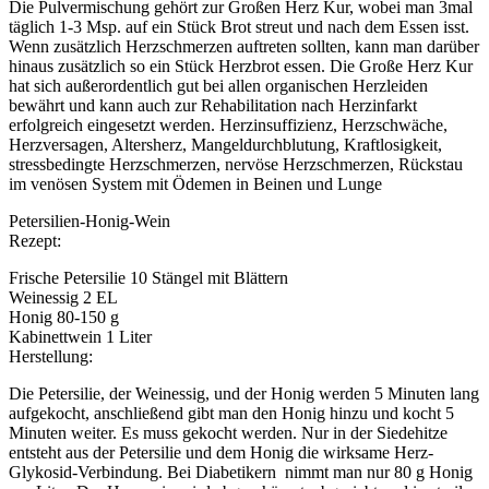
Die Pulvermischung gehört zur Großen Herz Kur, wobei man 3mal
täglich 1-3 Msp. auf ein Stück Brot streut und nach dem Essen isst.
Wenn zusätzlich Herzschmerzen auftreten sollten, kann man darüber
hinaus zusätzlich so ein Stück Herzbrot essen. Die Große Herz Kur
hat sich außerordentlich gut bei allen organischen Herzleiden
bewährt und kann auch zur Rehabilitation nach Herzinfarkt
erfolgreich eingesetzt werden. Herzinsuffizienz, Herzschwäche,
Herzversagen, Altersherz, Mangeldurchblutung, Kraftlosigkeit,
stressbedingte Herzschmerzen, nervöse Herzschmerzen, Rückstau
im venösen System mit Ödemen in Beinen und Lunge
Petersilien-Honig-Wein
Rezept:
Frische Petersilie 10 Stängel mit Blättern
Weinessig 2 EL
Honig 80-150 g
Kabinettwein 1 Liter
Herstellung:
Die Petersilie, der Weinessig, und der Honig werden 5 Minuten lang
aufgekocht, anschließend gibt man den Honig hinzu und kocht 5
Minuten weiter. Es muss gekocht werden. Nur in der Siedehitze
entsteht aus der Petersilie und dem Honig die wirksame Herz-
Glykosid-Verbindung. Bei Diabetikern nimmt man nur 80 g Honig