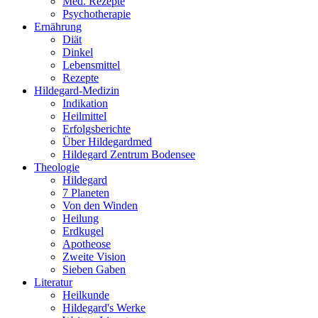
Med. Rezepte
Psychotherapie
Ernährung
Diät
Dinkel
Lebensmittel
Rezepte
Hildegard-Medizin
Indikation
Heilmittel
Erfolgsberichte
Über Hildegardmed
Hildegard Zentrum Bodensee
Theologie
Hildegard
7 Planeten
Von den Winden
Heilung
Erdkugel
Apotheose
Zweite Vision
Sieben Gaben
Literatur
Heilkunde
Hildegard's Werke