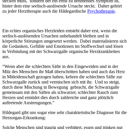
stecken muss, sondern der ein ernst zu nehmendes Symptom ist,
hinter dem eine seelisch-auslösende Ursache steckt. Daher gehört
zu jeder Herztherapie auch die Hildegardische
Psychotherapie
.
Ein echtes organisches Herzleiden entsteht daher erst, wenn die
seelisch-auslösenden Ursachen unbehandelt bleiben und in
körperliche Störungen umgesetzt werden. Dabei materialisieren sich
die Gedanken, Gefühle und Emotionen im Stoffwechsel und lösen
in Verbindung mit der Schwarzgalle organische Herzkrankheiten
aus.
“Wenn aber die schlechten Säfte in den Eingeweiden und in der
Milz des Menschen ihr Maß überschritten haben und auch das Herz
in Mitleidenschaft gezogen haben, kehren die schlechten Säfte zur
Schwarzgalle zurück und vermischen sich mit ihr. Und so steigt,
durch diese Mischung in Bewegung gebracht, die Schwarzgalle
gemeinsam mit den Säften als schwarzer, schlechter Rauch zum
Herzen und ermüdet dies durch zahlreiche und ganz plötzlich
auftretende Anstrengungen.”
Hildegard gibt uns sogar eine sehr charakteristische Diagnose für die
Herzorgan-Erkrankung:
Solche Menschen sind traurig und verbittert, essen und trinken nur