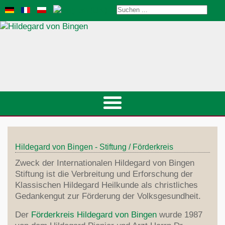
Startseite
Hildegard von Bingen - Stiftung / Förderkreis
Veranstaltungen
St.Hildegard
Zweck der Internationalen Hildegard von Bingen
Gesundheitsberater
Biografie
Stiftung ist die Verbreitung und Erforschung der
Heilkunde
Lebensstil-Therapie
Klassischen Hildegard Heilkunde als christliches
Pfingstbotschaft
Prävention
Gedankengut zur Förderung der Volksgesundheit.
Klangdom
Ernährung
Welt-Kirchenlehrerin
Edelsteine
Hildegard-Kongress 2024
Der
Förderkreis Hildegard von Bingen
wurde 1987
Diät
Musik/Medien
Naturkosmetik