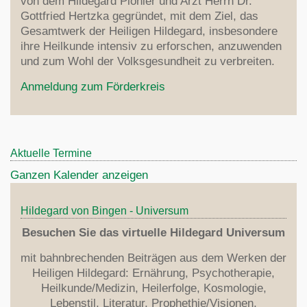
von dem Hildegard Pionier und Arzt Herrn Dr.
Dinkel
Zentrum
Gottfried Hertzka gegründet, mit dem Ziel, das
Krankheiten
Lebensmittel
Gesamtwerk der Heiligen Hildegard, insbesondere
Links
Aderlass
ihre Heilkunde intensiv zu erforschen, anzuwenden
Rezepte
Fragen
Med. Rezepte
und zum Wohl der Volksgesundheit zu verbreiten.
Hildegard-Medizin
Psychotherapie
Anmeldung zum Förderkreis
Indikation
Theologie
Heilmittel
Hildegard
Literatur
Erfolgsberichte
Aktuelle Termine
7 Planeten
Heilkunde
Über Hildegardmed
Organisation
Ganzen Kalender anzeigen
Von den Winden
Hildegard's Werke
Hildegard Zentrum Bodensee
Stiftung
Heilung
Weitere Literatur
Hildegard von Bingen - Universum
Förderkreis
Erdkugel
Übersetzungen
Besuchen Sie das virtuelle Hildegard Universum
Anmeldung
Apotheose
Ernährung
Dr.Wighard Strehlow
mit bahnbrechenden Beiträgen aus dem Werken der
Zweite Vision
Literaturverzeichnis
Heiligen Hildegard: Ernährung, Psychotherapie,
Kontakt / Anfahrt
Sieben Gaben
Heilkunde/Medizin, Heilerfolge, Kosmologie,
Lebenstil, Literatur, Prophethie/Visionen,