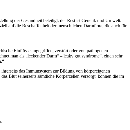
ellung der Gesundheit beteiligt, der Rest ist Genetik und Umwelt.
ell auf die Beschaffenheit der menschlichen Darmflora, die auch für
ische Einflüsse angegriffen, zerstört oder von pathogenen
hnet man als „leckender Darm“ – leaky gut syndrome“, einen sehr
n.“
en ihrerseits das Immunsystem zur Bildung von körpereigenen
as Blut seinerseits sämtliche Körperzellen versorgt, können die im
n.