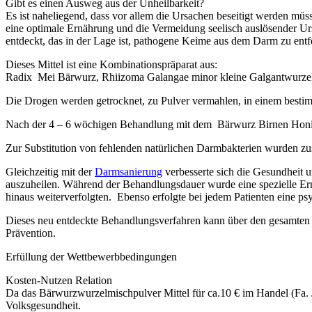
Gibt es einen Ausweg aus der Unheilbarkeit?
Es ist naheliegend, dass vor allem die Ursachen beseitigt werden müs
eine optimale Ernährung und die Vermeidung seelisch auslösender U
entdeckt, das in der Lage ist, pathogene Keime aus dem Darm zu entf
Dieses Mittel ist eine Kombinationspräparat aus:
Radix Mei Bärwurz, Rhiizoma Galangae minor kleine Galgantwurzel,
Die Drogen werden getrocknet, zu Pulver vermahlen, in einem best
Nach der 4 – 6 wöchigen Behandlung mit dem Bärwurz Birnen Honig an 
Zur Substitution von fehlenden natürlichen Darmbakterien wurden zu
Gleichzeitig mit der
Darmsanierung
verbesserte sich die Gesundheit 
auszuheilen. Während der Behandlungsdauer wurde eine spezielle E
hinaus weiterverfolgten. Ebenso erfolgte bei jedem Patienten eine ps
Dieses neu entdeckte Behandlungsverfahren kann über den gesamten B
Prävention.
Erfüllung der Wettbewerbbedingungen
Kosten-Nutzen Relation
Da das Bärwurzwurzelmischpulver Mittel für ca.10 € im Handel (Fa. Ju
Volksgesundheit.