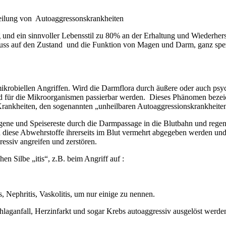
eilung von Autoaggressonskrankheiten
und ein sinnvoller Lebensstil zu 80% an der Erhaltung und Wiederherst
luss auf den Zustand und die Funktion von Magen und Darm, ganz spezi
robiellen Angriffen. Wird die Darmflora durch äußere oder auch psych
 für die Mikroorganismen passierbar werden. Dieses Phänomen bezeic
Krankheiten, den sogenannten „unheilbaren Autoaggressionskrankheite
lergene und Speisereste durch die Darmpassage in die Blutbahn und reg
 diese Abwehrstoffe ihrerseits im Blut vermehrt abgegeben werden und d
essiv angreifen und zerstören.
en Silbe „itis“, z.B. beim Angriff auf :
, Nephritis, Vaskolitis, um nur einige zu nennen.
laganfall, Herzinfarkt und sogar Krebs autoaggressiv ausgelöst werde