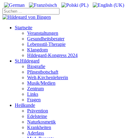
Startseite
Veranstaltungen
Gesundheitsberater
Lebensstil-Therapie
Klangdom
Hildegard-Kongress 2024
St.Hildegard
Biografie
Pfingstbotschaft
Welt-Kirchenlehrerin
Musik/Medien
Zentrum
Links
Fragen
Heilkunde
Prävention
Edelsteine
Naturkosmetik
Krankheiten
Aderlass