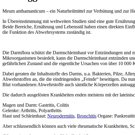
Meum anthamanticum – ein Naturheilmittel zur Verhütung und zur H
In Übereinstimmung mit weltweiten Studien sind eine gute Ernährung 
Beide Bereiche, Ernährung und Lebensstil haben einen direkten Einf
die Funktion des Abwehrsystems zuständig ist.
Die Darmflora schützt die Darmschleimhaut vor Entzündungen und mik
Mikroorganismen besiedelt, kann die Darmschleimhaut entzünden und
gefährlichen Zustand und die eigentliche Ursachen von über 10 000 
Dabei geraten die Inhaltsstoffe des Darms, u.a. Bakterien, Pilze, Al
Abwehrstoffen an, die die eindringenden „Feinde“ beseitigen. Da nun
Blut vorhandenen Abwehrstoffe auch sämtliche Körperzellen autoaggr
Die dadurch ausgelösten Krankheiten enden meistens mit der lateinisch
Magen und Darm: Gastritis, Colitis
Gelenke: Arthritis, Polyarthritis
Haut und Schleimhaut:
Neurodermitis
,
Bronchitis
Organe: Pankreatitis
Aber schlussendlich können auch viele rheumatische Krankheiten, Sch