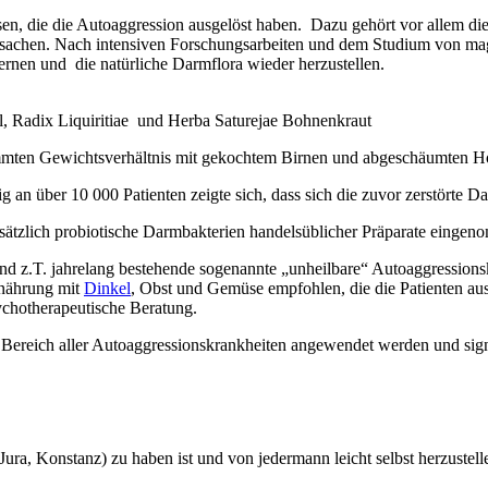
sen, die die Autoaggression ausgelöst haben. Dazu gehört vor allem di
rsachen. Nach intensiven Forschungsarbeiten und dem Studium von mag
ernen und die natürliche Darmflora wieder herzustellen.
 Radix Liquiritiae und Herba Saturejae Bohnenkraut
immten Gewichtsverhältnis mit gekochtem Birnen und abgeschäumten 
über 10 000 Patienten zeigte sich, dass sich die zuvor zerstörte Darmf
sätzlich probiotische Darmbakterien handelsüblicher Präparate einge
und z.T. jahrelang bestehende sogenannte „unheilbare“ Autoaggression
rnährung mit
Dinkel
, Obst und Gemüse empfohlen, die die Patienten au
ychotherapeutische Beratung.
ereich aller Autoaggressionskrankheiten angewendet werden und signal
ra, Konstanz) zu haben ist und von jedermann leicht selbst herzustelle