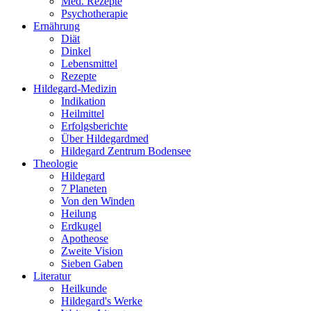
Med. Rezepte
Psychotherapie
Ernährung
Diät
Dinkel
Lebensmittel
Rezepte
Hildegard-Medizin
Indikation
Heilmittel
Erfolgsberichte
Über Hildegardmed
Hildegard Zentrum Bodensee
Theologie
Hildegard
7 Planeten
Von den Winden
Heilung
Erdkugel
Apotheose
Zweite Vision
Sieben Gaben
Literatur
Heilkunde
Hildegard's Werke