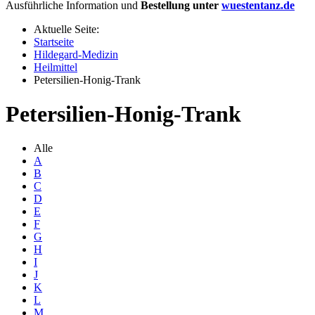
Ausführliche Information und
Bestellung unter
wuestentanz.de
Aktuelle Seite:
Startseite
Hildegard-Medizin
Heilmittel
Petersilien-Honig-Trank
Petersilien-Honig-Trank
Alle
A
B
C
D
E
F
G
H
I
J
K
L
M