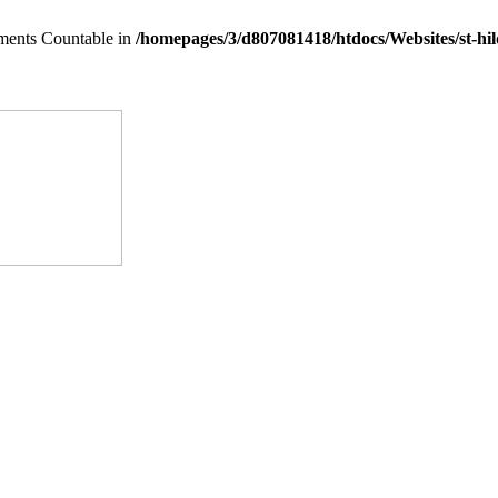
lements Countable in
/homepages/3/d807081418/htdocs/Websites/st-h