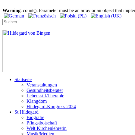
Warning
: count(): Parameter must be an array or an object that imp
Startseite
Veranstaltungen
Gesundheitsberater
Lebensstil-Therapie
Klangdom
Hildegard-Kongress 2024
St.Hildegard
Biografie
Pfingstbotschaft
Welt-Kirchenlehrerin
Musik/Medien