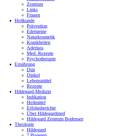
Zentrum
Links
Fragen
Heilkunde
Prävention
Edelsteine
Naturkosmetik
Krankheiten
Aderlass
Med. Rezepte
Psychotherapie
Ernährung
Diät
Dinkel
Lebensmittel
Rezepte
Hildegard-Medizin
Indikation
Heilmittel
Erfolgsberichte
Über Hildegardmed
Hildegard Zentrum Bodensee
Theologie
Hildegard
7 Planeten