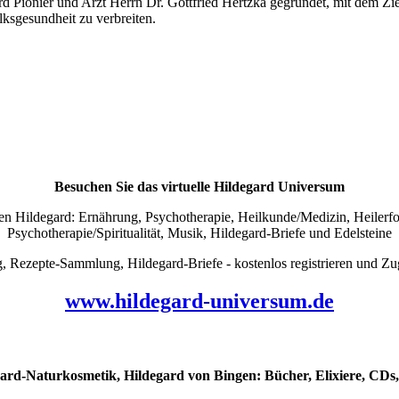
Pionier und Arzt Herrn Dr. Gottfried Hertzka gegründet, mit dem Zie
ksgesundheit zu verbreiten.
Besuchen Sie das virtuelle Hildegard Universum
 Hildegard: Ernährung, Psychotherapie, Heilkunde/Medizin, Heilerfolg
Psychotherapie/Spiritualität, Musik, Hildegard-Briefe und Edelsteine
pte-Sammlung, Hildegard-Briefe - kostenlos registrieren und Zug
www.hildegard-universum.de
ard-Naturkosmetik, Hildegard von Bingen: Bücher, Elixiere, CDs, 