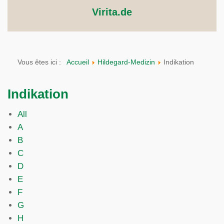
Virita.de
Vous êtes ici :
Accueil
Hildegard-Medizin
Indikation
Indikation
All
A
B
C
D
E
F
G
H