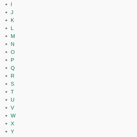
I
J
K
L
M
N
O
P
Q
R
S
T
U
V
W
X
Y