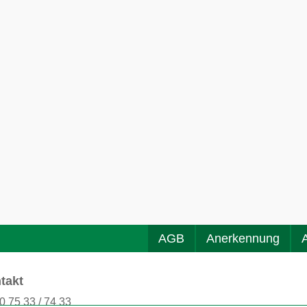
AGB
Anerkennung
takt
0 75 33 / 74 33