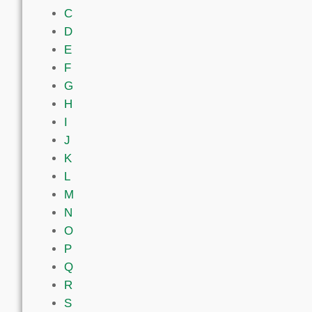
C
D
E
F
G
H
I
J
K
L
M
N
O
P
Q
R
S