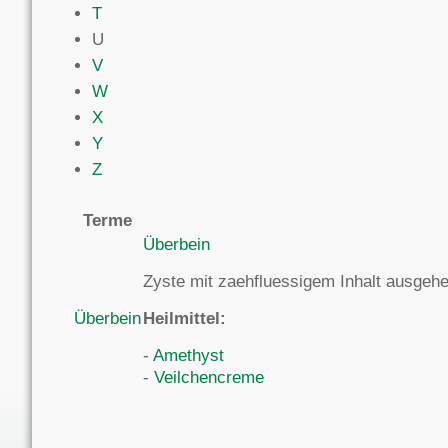
T
U
V
W
X
Y
Z
Terme
Überbein
Zyste mit zaehfluessigem Inhalt ausge
Überbein
Heilmittel:
-
Amethyst
-
Veilchencreme