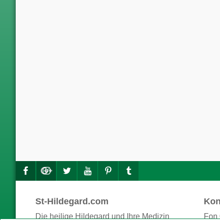
St-Hildegard.com
Kon
Die heilige Hildegard und Ihre Medizin
Fon 