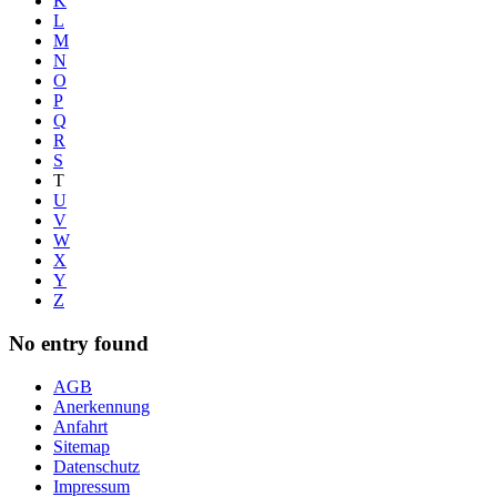
K
L
M
N
O
P
Q
R
S
T
U
V
W
X
Y
Z
No entry found
AGB
Anerkennung
Anfahrt
Sitemap
Datenschutz
Impressum