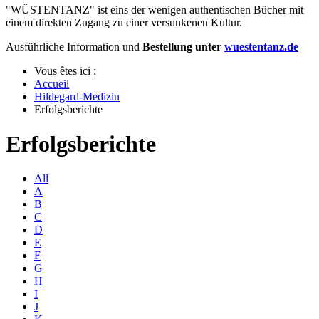
"WÜSTENTANZ" ist eins der wenigen authentischen Bücher mit
einem direkten Zugang zu einer versunkenen Kultur.
Ausführliche Information und
Bestellung unter
wuestentanz.de
Vous êtes ici :
Accueil
Hildegard-Medizin
Erfolgsberichte
Erfolgsberichte
All
A
B
C
D
E
F
G
H
I
J