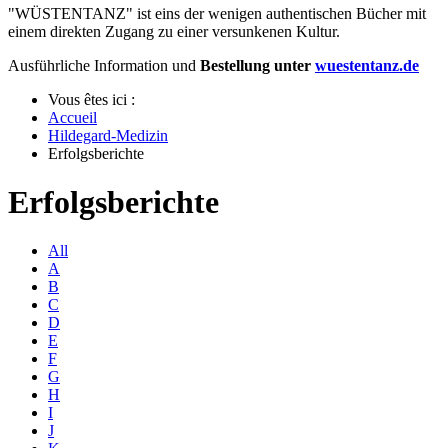
"WÜSTENTANZ" ist eins der wenigen authentischen Bücher mit
einem direkten Zugang zu einer versunkenen Kultur.
Ausführliche Information und
Bestellung unter
wuestentanz.de
Vous êtes ici :
Accueil
Hildegard-Medizin
Erfolgsberichte
Erfolgsberichte
All
A
B
C
D
E
F
G
H
I
J