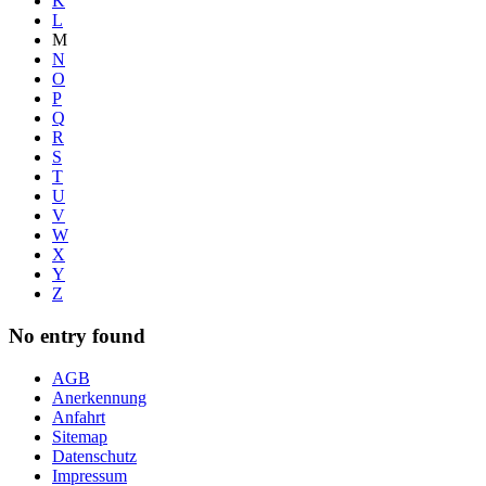
K
L
M
N
O
P
Q
R
S
T
U
V
W
X
Y
Z
No entry found
AGB
Anerkennung
Anfahrt
Sitemap
Datenschutz
Impressum