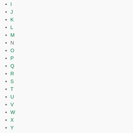
I
J
K
L
M
N
O
P
Q
R
S
T
U
V
W
X
Y