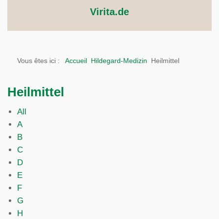
Virita.de
Vous êtes ici :
Accueil
Hildegard-Medizin
Heilmittel
Heilmittel
All
A
B
C
D
E
F
G
H