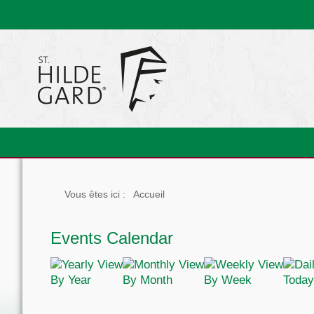
Vous êtes ici :
Accueil
Events Calendar
By Year
By Month
By Week
Today