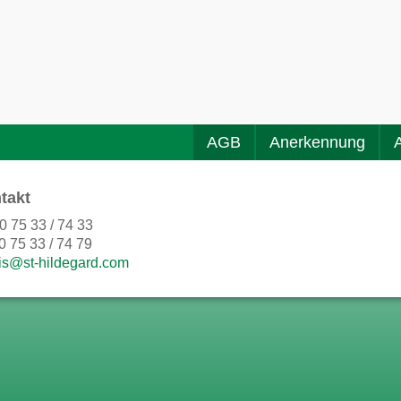
AGB
Anerkennung
takt
0 75 33 / 74 33
0 75 33 / 74 79
is@st-hildegard.com