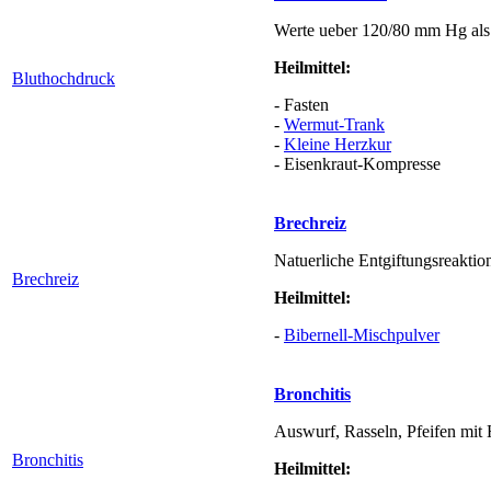
Werte ueber 120/80 mm Hg als 
Heilmittel:
Bluthochdruck
- Fasten
-
Wermut-Trank
-
Kleine Herzkur
- Eisenkraut-Kompresse
Brechreiz
Natuerliche Entgiftungsreaktio
Brechreiz
Heilmittel:
-
Bibernell-Mischpulver
Bronchitis
Auswurf, Rasseln, Pfeifen mi
Bronchitis
Heilmittel: