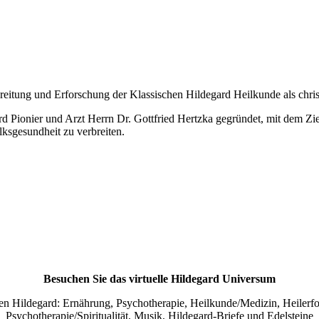
breitung und Erforschung der Klassischen Hildegard Heilkunde als chr
Pionier und Arzt Herrn Dr. Gottfried Hertzka gegründet, mit dem Zie
ksgesundheit zu verbreiten.
Besuchen Sie das virtuelle Hildegard Universum
 Hildegard: Ernährung, Psychotherapie, Heilkunde/Medizin, Heilerfolg
Psychotherapie/Spiritualität, Musik, Hildegard-Briefe und Edelsteine