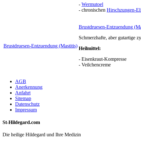
-
Wermutoel
- chronischen
Hirschzungen-Eli
Brustdruesen-Entzuendung (Mas
Schmerzhafte, aber gutartige z
Brustdruesen-Entzuendung (Mastitis)
Heilmittel:
- Eisenkraut-Kompresse
- Veilchencreme
AGB
Anerkennung
Anfahrt
Sitemap
Datenschutz
Impressum
St-Hildegard.com
Die heilige Hildegard und Ihre Medizin