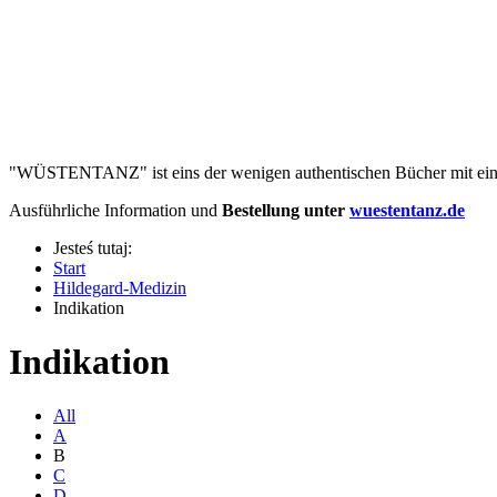
"WÜSTENTANZ" ist eins der wenigen authentischen Bücher mit eine
Ausführliche Information und
Bestellung unter
wuestentanz.de
Jesteś tutaj:
Start
Hildegard-Medizin
Indikation
Indikation
All
A
B
C
D