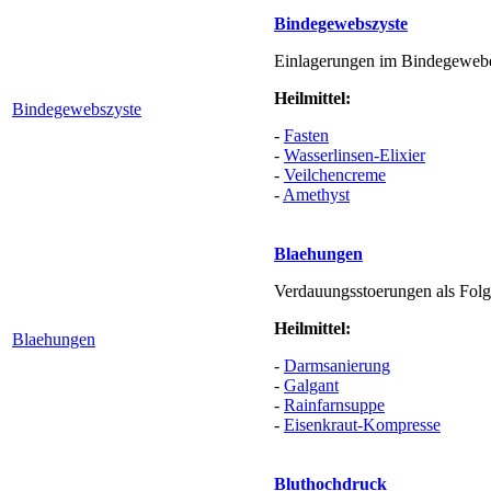
Bindegewebszyste
Einlagerungen im Bindegewebe.
Heilmittel:
Bindegewebszyste
-
Fasten
-
Wasserlinsen-Elixier
-
Veilchencreme
-
Amethyst
Blaehungen
Verdauungsstoerungen als Folg
Heilmittel:
Blaehungen
-
Darmsanierung
-
Galgant
-
Rainfarnsuppe
-
Eisenkraut-Kompresse
Bluthochdruck