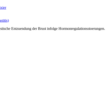
xier
titis)
ystische Entzuendung der Brust infolge Hormonregulationsstoerungen.