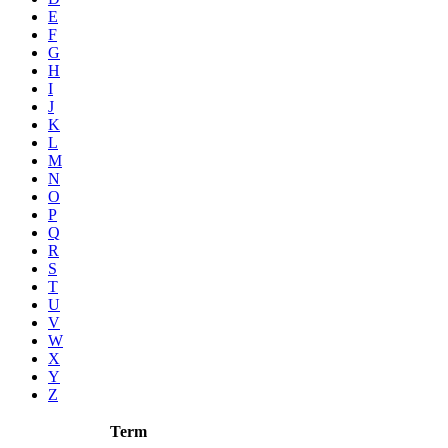
E
F
G
H
I
J
K
L
M
N
O
P
Q
R
S
T
U
V
W
X
Y
Z
Term