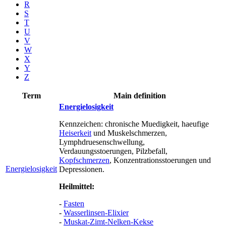
R
S
T
U
V
W
X
Y
Z
Term
Main definition
Energielosigkeit
Kennzeichen: chronische Muedigkeit, haeufige
Heiserkeit
und Muskelschmerzen,
Lymphdruesenschwellung,
Verdauungsstoerungen, Pilzbefall,
Kopfschmerzen
, Konzentrationsstoerungen und
Energielosigkeit
Depressionen.
Heilmittel:
-
Fasten
-
Wasserlinsen-Elixier
-
Muskat-Zimt-Nelken-Kekse