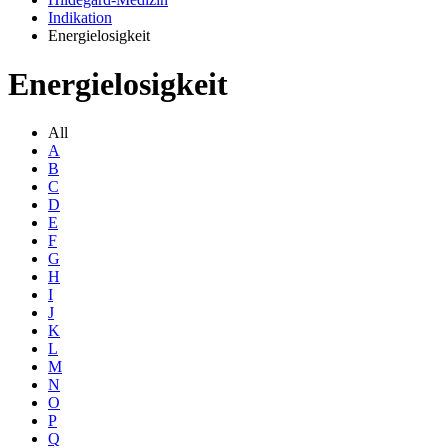
Indikation
Energielosigkeit
Energielosigkeit
All
A
B
C
D
E
F
G
H
I
J
K
L
M
N
O
P
Q