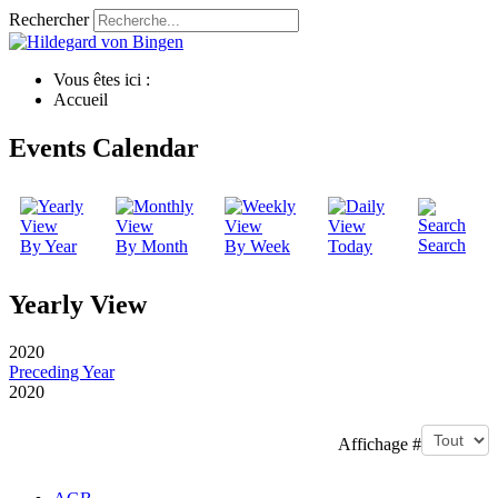
Rechercher
Vous êtes ici :
Accueil
Events Calendar
Search
By Year
By Month
By Week
Today
Yearly View
2020
Preceding Year
2020
Pagination List Limit
Affichage #