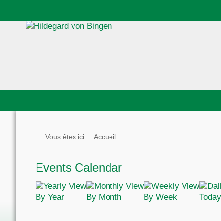
Vous êtes ici :
Accueil
Events Calendar
By Year
By Month
By Week
Today