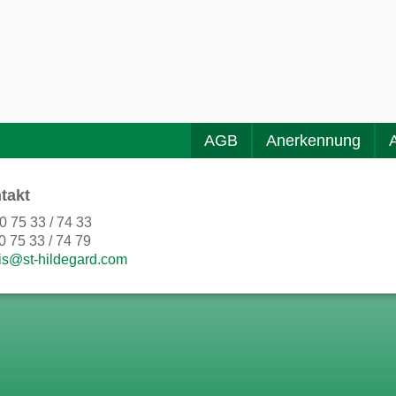
AGB
Anerkennung
takt
0 75 33 / 74 33
0 75 33 / 74 79
is@st-hildegard.com