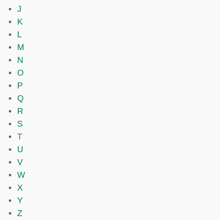
J
K
L
M
N
O
P
Q
R
S
T
U
V
W
X
Y
Z