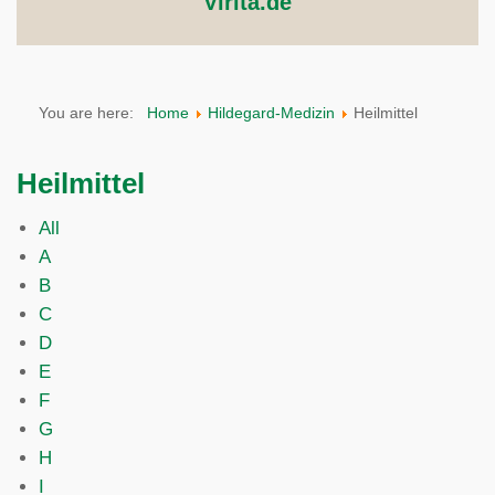
Virita.de
You are here:
Home
Hildegard-Medizin
Heilmittel
Heilmittel
All
A
B
C
D
E
F
G
H
I