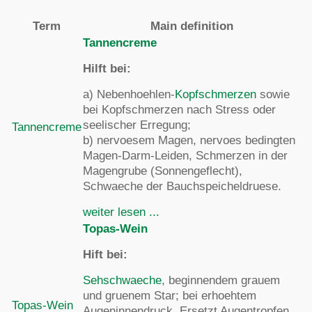
Term
Main definition
Tannencreme
Hilft bei:
a) Nebenhoehlen-
Kopfschmerzen
sowie
bei Kopfschmerzen nach Stress oder
seelischer Erregung;
Tannencreme
b) nervoesem Magen, nervoes bedingten
Magen-Darm-Leiden, Schmerzen in der
Magengrube (Sonnengeflecht),
Schwaeche der Bauchspeicheldruese.
weiter lesen ...
Topas-Wein
Hift bei:
Sehschwaeche
, beginnendem grauem
und gruenem Star; bei erhoehtem
Topas-Wein
Augeninnendruck. Ersetzt Augentropfen