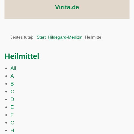
Virita.de
Jesteś tutaj:
Start
Hildegard-Medizin
Heilmittel
Heilmittel
All
A
B
C
D
E
F
G
H