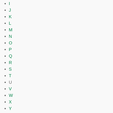
I
J
K
L
M
N
O
P
Q
R
S
T
U
V
W
X
Y