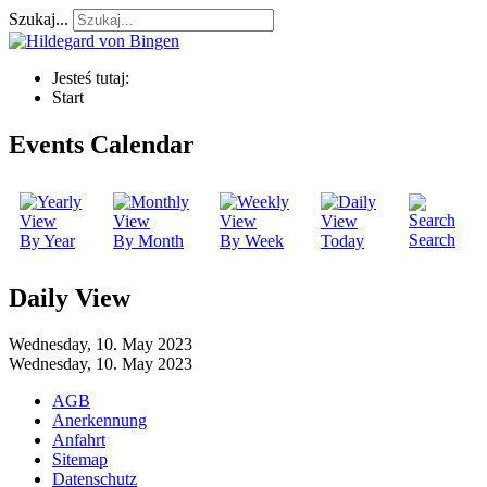
Szukaj...
Jesteś tutaj:
Start
Events Calendar
Search
By Year
By Month
By Week
Today
Daily View
Wednesday, 10. May 2023
Wednesday, 10. May 2023
AGB
Anerkennung
Anfahrt
Sitemap
Datenschutz