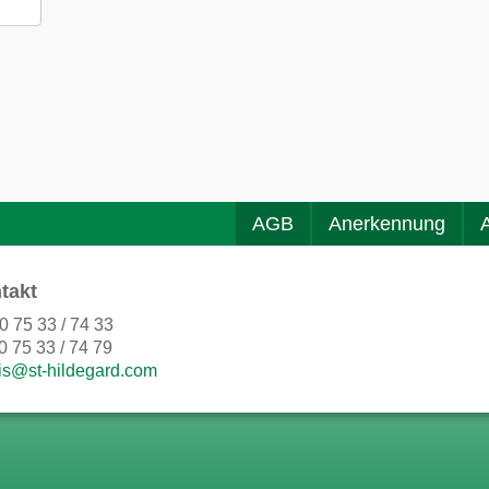
AGB
Anerkennung
takt
0 75 33 / 74 33
0 75 33 / 74 79
is@st-hildegard.com