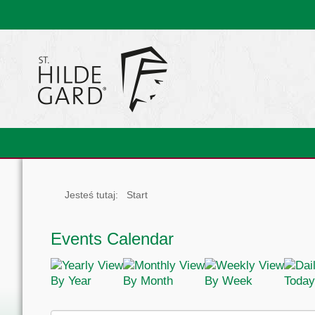
Jesteś tutaj:
Start
Events Calendar
By Year
By Month
By Week
Today