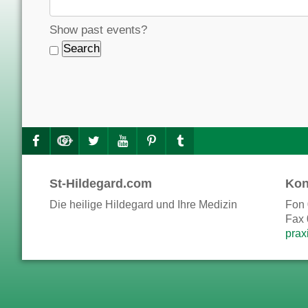
Show past events?
St-Hildegard.com
Kon
Die heilige Hildegard und Ihre Medizin
Fon 
Fax 
prax