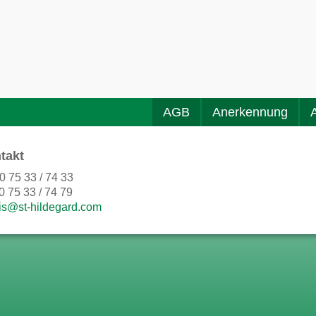
AGB
Anerkennung
takt
0 75 33 / 74 33
0 75 33 / 74 79
is@st-hildegard.com