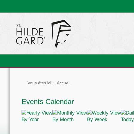
Vous êtes ici :
Accueil
Events Calendar
By Year
By Month
By Week
Today