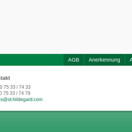
AGB
Anerkennung
takt
0 75 33 / 74 33
0 75 33 / 74 79
is@st-hildegard.com