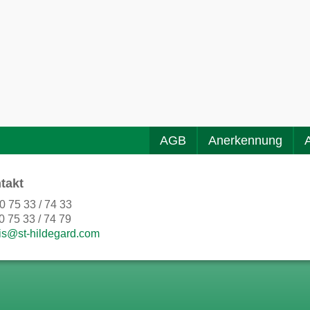
AGB
Anerkennung
takt
0 75 33 / 74 33
0 75 33 / 74 79
is@st-hildegard.com