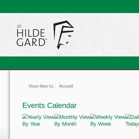
Vous êtes ici :
Accueil
Events Calendar
By Year
By Month
By Week
Today