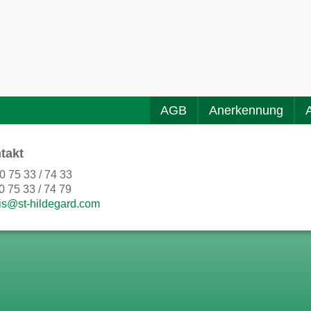
AGB
Anerkennung
takt
0 75 33 / 74 33
0 75 33 / 74 79
is@st-hildegard.com