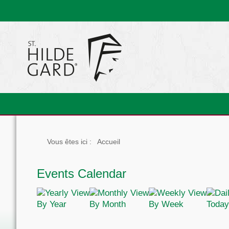
Vous êtes ici :
Accueil
Events Calendar
By Year
By Month
By Week
Today