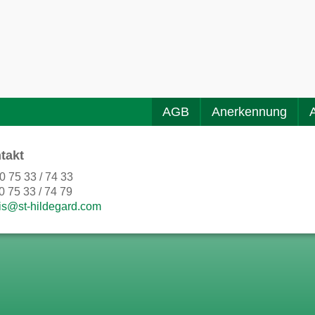
AGB
Anerkennung
takt
0 75 33 / 74 33
0 75 33 / 74 79
is@st-hildegard.com