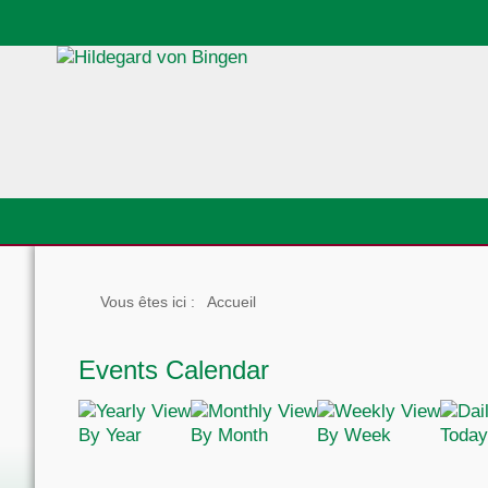
Vous êtes ici :
Accueil
Events Calendar
By Year
By Month
By Week
Today