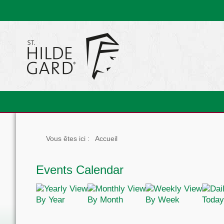
Vous êtes ici :
Accueil
Events Calendar
By Year
By Month
By Week
Today