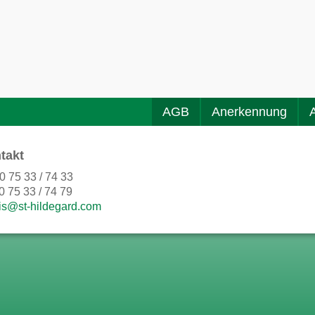
AGB
Anerkennung
takt
0 75 33 / 74 33
0 75 33 / 74 79
is@st-hildegard.com