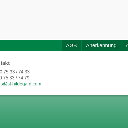
AGB
Anerkennung
takt
0 75 33 / 74 33
0 75 33 / 74 79
is@st-hildegard.com