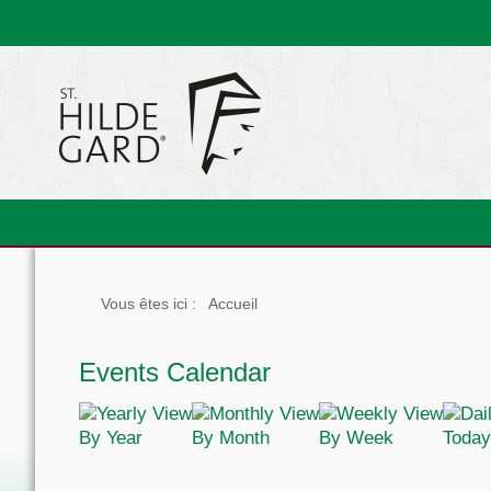
Vous êtes ici :
Accueil
Events Calendar
By Year
By Month
By Week
Today