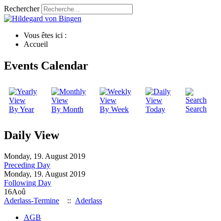
Rechercher
Vous êtes ici :
Accueil
Events Calendar
Search
By Year
By Month
By Week
Today
Daily View
Monday, 19. August 2019
Preceding Day
Monday, 19. August 2019
Following Day
16
Aoû
Aderlass-Termine
::
Aderlass
AGB