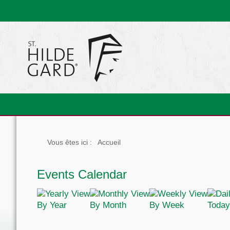
Vous êtes ici :
Accueil
Events Calendar
By Year
By Month
By Week
Today