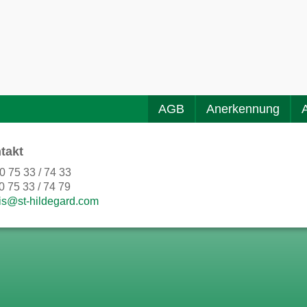
AGB
Anerkennung
takt
0 75 33 / 74 33
0 75 33 / 74 79
is@st-hildegard.com