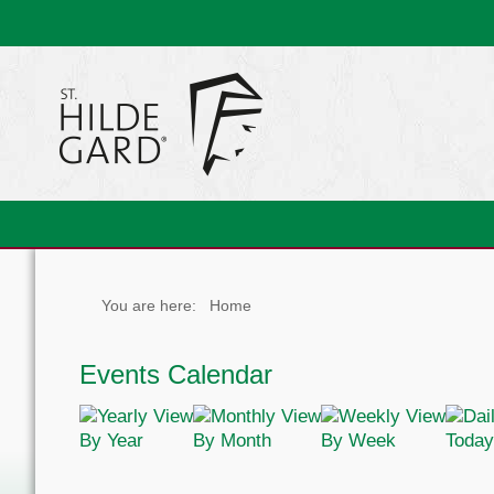
You are here:
Home
Events Calendar
By Year
By Month
By Week
Today