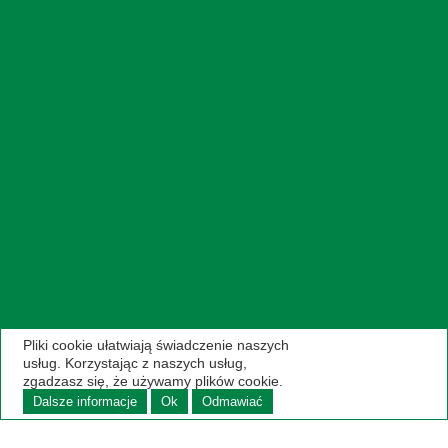
Pliki cookie ułatwiają świadczenie naszych
usług. Korzystając z naszych usług,
zgadzasz się, że używamy plików cookie.
Dalsze informacje
Ok
Odmawiać