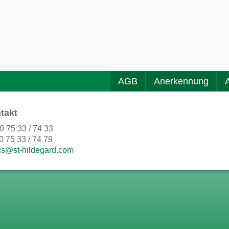
AGB
Anerkennung
takt
0 75 33 / 74 33
0 75 33 / 74 79
is@st-hildegard.com