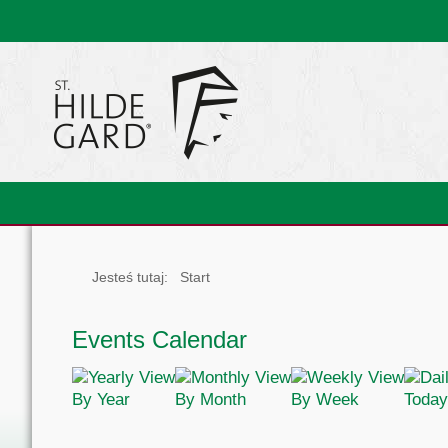
Jesteś tutaj:
Start
Events Calendar
By Year
By Month
By Week
Today