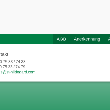
AGB
Anerkennung
takt
0 75 33 / 74 33
0 75 33 / 74 79
is@st-hildegard.com