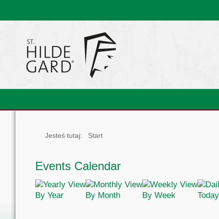
Jesteś tutaj:
Start
Events Calendar
By Year
By Month
By Week
Today