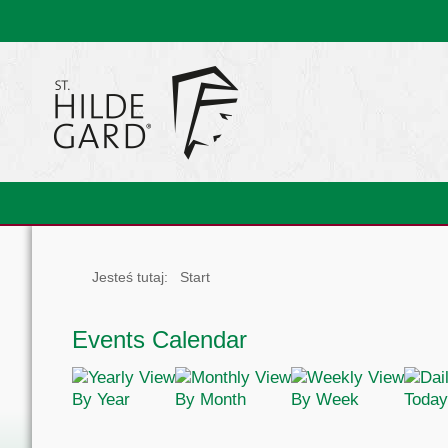
Jesteś tutaj:
Start
Events Calendar
By Year
By Month
By Week
Today