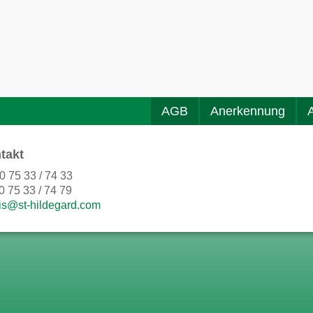
AGB
Anerkennung
takt
0 75 33 / 74 33
0 75 33 / 74 79
is@st-hildegard.com