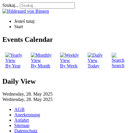
Szukaj...
Jesteś tutaj:
Start
Events Calendar
Search
By Year
By Month
By Week
Today
Daily View
Wednesday, 28. May 2025
Wednesday, 28. May 2025
AGB
Anerkennung
Anfahrt
Sitemap
Datenschutz