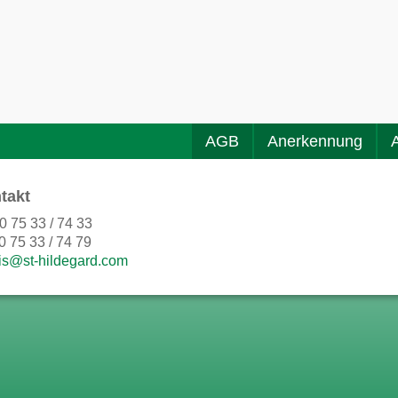
AGB
Anerkennung
takt
0 75 33 / 74 33
0 75 33 / 74 79
is@st-hildegard.com