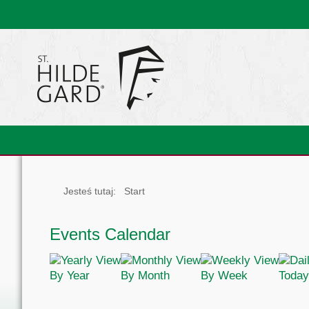
Jesteś tutaj:
Start
Events Calendar
By Year
By Month
By Week
Today