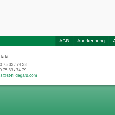
AGB
Anerkennung
takt
0 75 33 / 74 33
0 75 33 / 74 79
is@st-hildegard.com