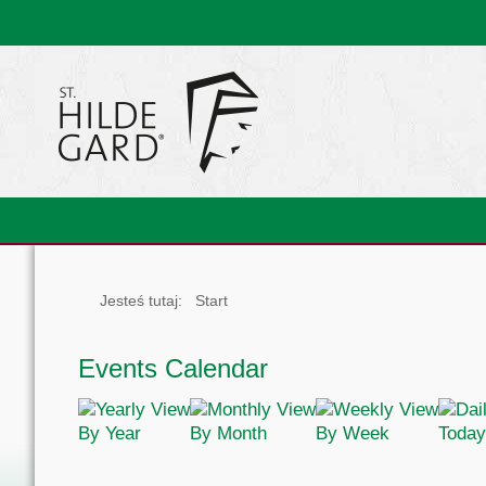
Jesteś tutaj:
Start
Events Calendar
By Year
By Month
By Week
Today