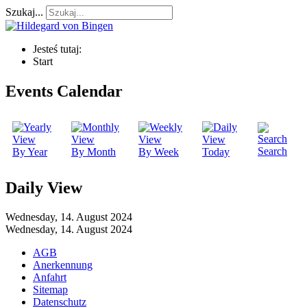
Szukaj...
Jesteś tutaj:
Start
Events Calendar
Search
By Year
By Month
By Week
Today
Daily View
Wednesday, 14. August 2024
Wednesday, 14. August 2024
AGB
Anerkennung
Anfahrt
Sitemap
Datenschutz