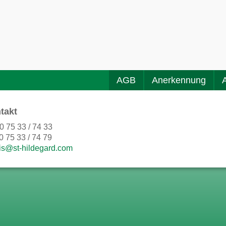
AGB
Anerkennung
takt
0 75 33 / 74 33
0 75 33 / 74 79
is@st-hildegard.com