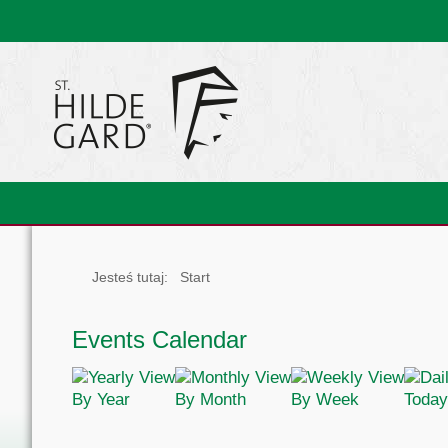
Jesteś tutaj:
Start
Events Calendar
By Year
By Month
By Week
Today