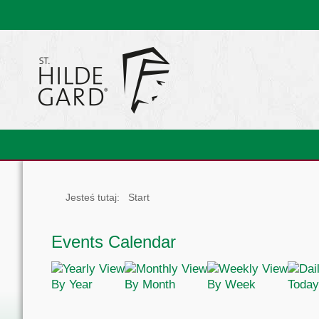
Jesteś tutaj:
Start
Events Calendar
By Year
By Month
By Week
Today