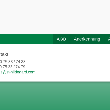
AGB
Anerkennung
takt
0 75 33 / 74 33
0 75 33 / 74 79
is@st-hildegard.com