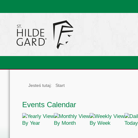
Jesteś tutaj:
Start
Events Calendar
By Year
By Month
By Week
Today