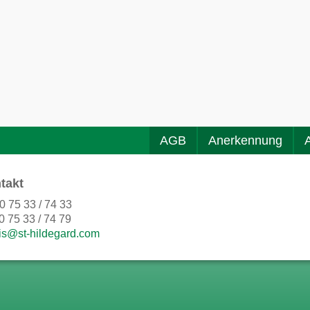
AGB
Anerkennung
takt
0 75 33 / 74 33
0 75 33 / 74 79
is@st-hildegard.com