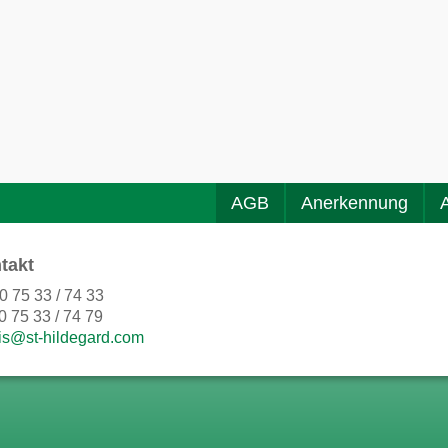
AGB
Anerkennung
takt
0 75 33 / 74 33
0 75 33 / 74 79
is@st-hildegard.com