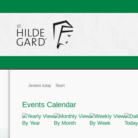
Jesteś tutaj:
Start
Events Calendar
By Year
By Month
By Week
Today