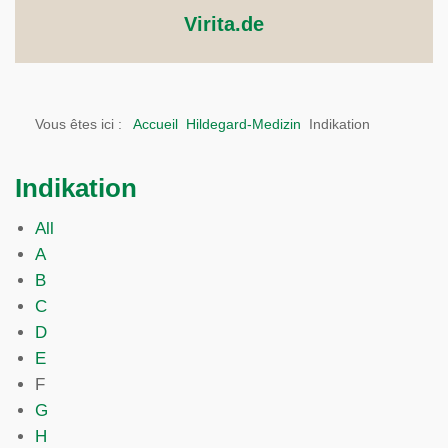
Virita.de
Vous êtes ici :
Accueil
Hildegard-Medizin
Indikation
Indikation
All
A
B
C
D
E
F
G
H