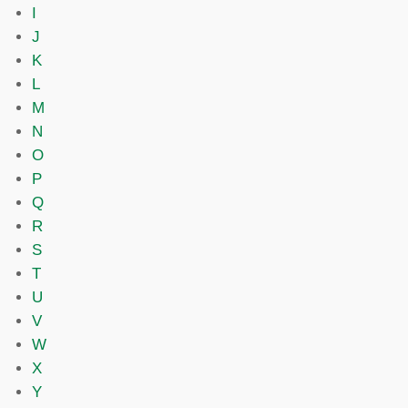
I
J
K
L
M
N
O
P
Q
R
S
T
U
V
W
X
Y