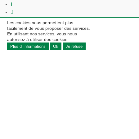
I
J
K
Les cookies nous permettent plus
facilement de vous proposer des services.
L
En utilisant nos services, vous nous
M
autorisez à utiliser des cookies.
N
Plus d' informations
Ok
Je refuse
O
P
Q
R
S
T
U
V
W
X
Y