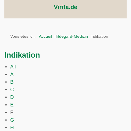
Virita.de
Vous êtes ici :
Accueil
Hildegard-Medizin
Indikation
Indikation
All
A
B
C
D
E
F
G
H