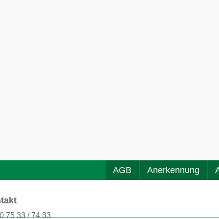
AGB
Anerkennung
takt
0 75 33 / 74 33