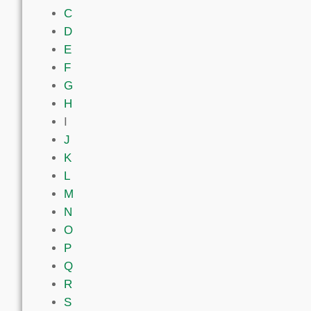
C
D
E
F
G
H
I
J
K
L
M
N
O
P
Q
R
S