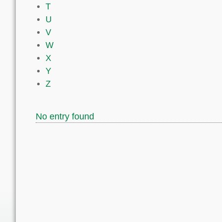
T
U
V
W
X
Y
Z
No entry found