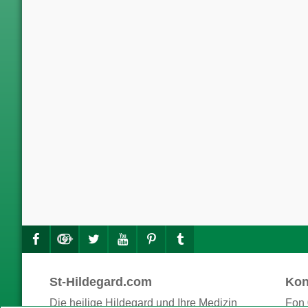
St-Hildegard.com
Kon
Die heilige Hildegard und Ihre Medizin
Fon 